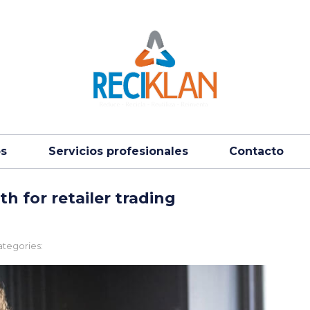
os
Servicios profesionales
Contacto
h for retailer trading
tegories: