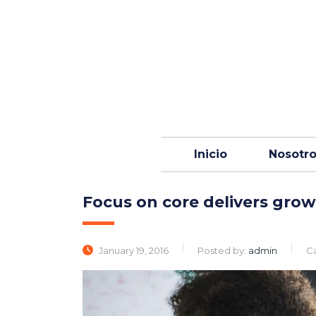
Inicio
Nosotr
Focus on core delivers growt
January 19, 2016
Posted by:
admin
Ca