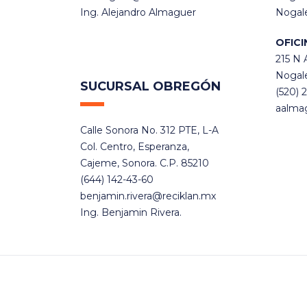
Ing. Alejandro Almaguer
Nogale
OFICI
215 N 
Nogale
SUCURSAL OBREGÓN
(520) 
aalma
Calle Sonora No. 312 PTE, L-A
Col. Centro, Esperanza,
Cajeme, Sonora. C.P. 85210
(644) 142-43-60
benjamin.rivera@reciklan.mx
Ing. Benjamin Rivera.