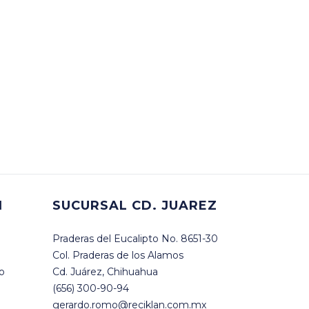
I
SUCURSAL CD. JUAREZ
Praderas del Eucalipto No. 8651-30
Col. Praderas de los Alamos
co
Cd. Juárez, Chihuahua
(656) 300-90-94
gerardo.romo@reciklan.com.mx