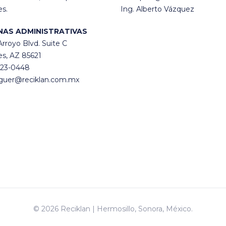
s.
Ing. Alberto Vázquez
NAS ADMINISTRATIVAS
Arroyo Blvd. Suite C
s, AZ 85621
223-0448
guer@reciklan.com.mx
© 2026 Reciklan | Hermosillo, Sonora, México.