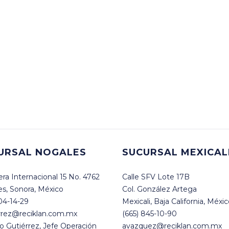
URSAL NOGALES
SUCURSAL MEXICAL
era Internacional 15 No. 4762
Calle SFV Lote 17B
s, Sonora, México
Col. González Artega
104-14-29
Mexicali, Baja California, Méxi
rrez@reciklan.com.mx
(665) 845-10-90
o Gutiérrez, Jefe Operación
avazquez@reciklan.com.mx